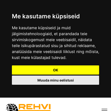
Me kasutame küpsiseid
Me kasutame küpsiseid ja muid
jälgimistehnoloogiaid, et parandada teie
sirvimiskogemust meie veebisaidil, näidata
teile isikupärastatud sisu ja sihitud reklaame,
analüüsida meie veebisaidi liiklust ning mõista,
kust meie külastajad tulevad.
OK
Muuda minu eelistusi