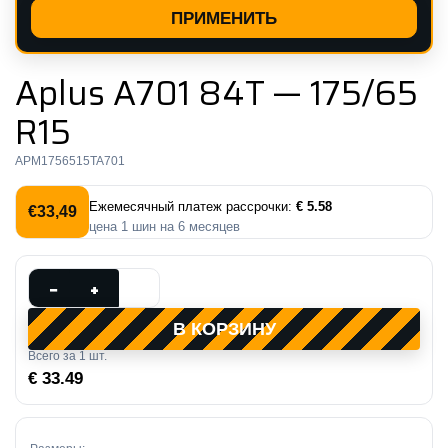
ПРИМЕНИТЬ
Aplus A701 84T — 175/65
R15
APM1756515TA701
Ежемесячный платеж рассрочки:
€ 5.58
€
33,49
цена
1
шин на
6
месяцев
Количество
−
+
товара
В КОРЗИНУ
Aplus
Всего за
1
шт.
A701
€ 33.49
84T
—
175/65