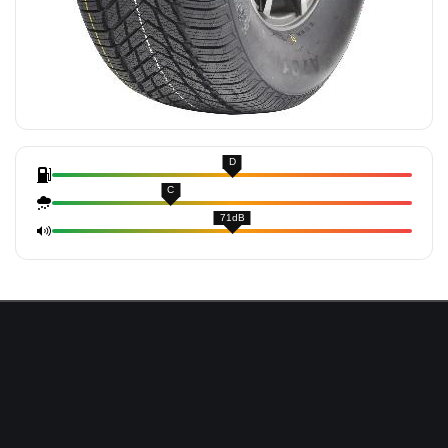
D
C
71dB