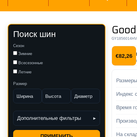
Good
Поиск шин
GY1856014H
Сезон
Зимние
€
82,26
Всесезонные
Летние
Размеры
Размер
Индекс с
Время го
Дополнительные фильтры
Произво
На склад
ПРИМЕНИТЬ