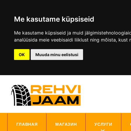
Me kasutame küpsiseid
Me kasutame küpsiseid ja muid jälgimistehnoloogiaid,
analüüsida meie veebisaidi liiklust ning mõista, kust 
OK
Muuda minu eelistusi
ГЛАВНАЯ
МАГАЗИН
УСЛУГИ