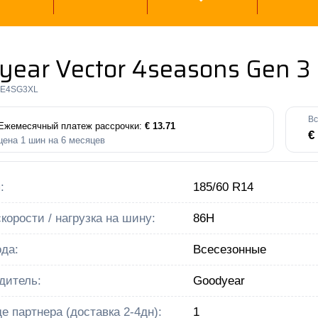
year Vector 4seasons Gen 3
VE4SG3XL
Вс
Ежемесячный платеж рассрочки:
€ 13.71
€
цена
1
шин на
6
месяцев
:
185/60 R14
корости / нагрузка на шину:
86H
да:
Всесезонные
дитель:
Goodyear
е партнера (доставка 2-4дн):
1