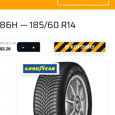
 86H — 185/60 R14
его за
1
шт.
Количество
−
+
В КОРЗИНУ
 82.26
товара
Goodyear
Vector
4seasons
Gen
3
86H
—
185/60
R14