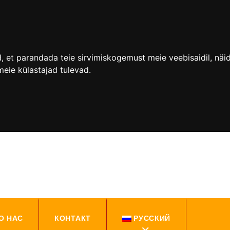
 et parandada teie sirvimiskogemust meie veebisaidil, näidat
meie külastajad tulevad.
О НАС
КОНТАКТ
РУССКИЙ