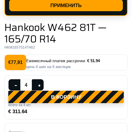
ПРИМЕНИТЬ
Hankook W462 81T —
165/70 R14
HKM1657014T462
Ежемесячный платеж рассрочки:
€ 51.94
€
77,91
цена
4
шин на
6
месяцев
Количество
−
+
товара
В КОРЗИНУ
Hankook
Всего за
4
шт.
W462
€ 311.64
81T
—
165/70