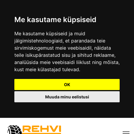
Me kasutame küpsiseid
Me kasutame küpsiseid ja muid
jälgimistehnoloogiaid, et parandada teie
sirvimiskogemust meie veebisaidil, näidata
teile isikupärastatud sisu ja sihitud reklaame,
analüüsida meie veebisaidi liiklust ning mõista,
kust meie külastajad tulevad.
OK
Muuda minu eelistusi