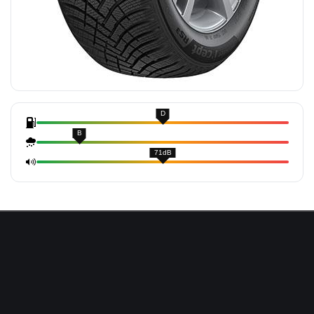
D
B
71dB