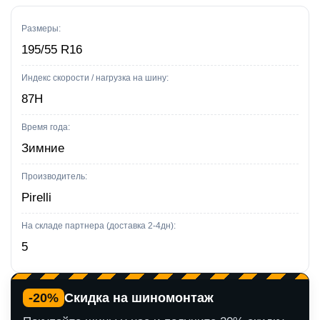
Snowcontrol
Serie
Размеры:
3
195/55 R16
87H
Индекс скорости / нагрузка на шину:
—
87H
195/55
R16
Время года:
Зимние
Производитель:
Pirelli
На складе партнера (доставка 2-4дн):
5
-20%
Скидка на шиномонтаж