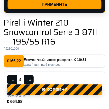
ПРИМЕНИТЬ
Pirelli Winter 210
Snowcontrol Serie 3 87H
— 195/55 R16
PJ2301000
Ежемесячный платеж рассрочки:
€ 110.81
€
166,22
цена
4
шин на
6
месяцев
Количество
−
+
товара
В КОРЗИНУ
Pirelli
Всего за
4
шт.
Winter
€ 664.88
210