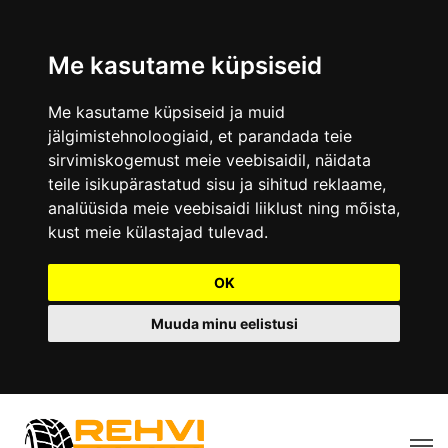
Me kasutame küpsiseid
Me kasutame küpsiseid ja muid
jälgimistehnoloogiaid, et parandada teie
sirvimiskogemust meie veebisaidil, näidata
teile isikupärastatud sisu ja sihitud reklaame,
analüüsida meie veebisaidi liiklust ning mõista,
kust meie külastajad tulevad.
OK
Muuda minu eelistusi