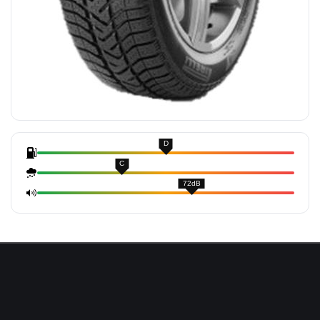
D
C
72dB