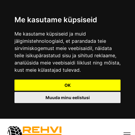
Me kasutame küpsiseid
Me kasutame küpsiseid ja muid
jälgimistehnoloogiaid, et parandada teie
sirvimiskogemust meie veebisaidil, näidata
teile isikupärastatud sisu ja sihitud reklaame,
analüüsida meie veebisaidi liiklust ning mõista,
kust meie külastajad tulevad.
OK
Muuda minu eelistusi