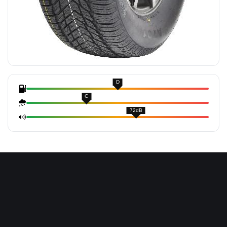
D
C
72dB