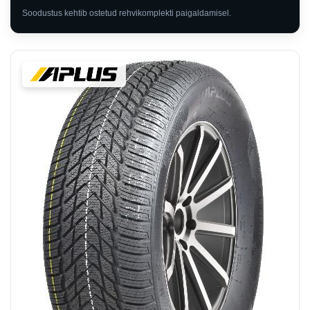
Soodustus kehtib ostetud rehvikomplekti paigaldamisel.