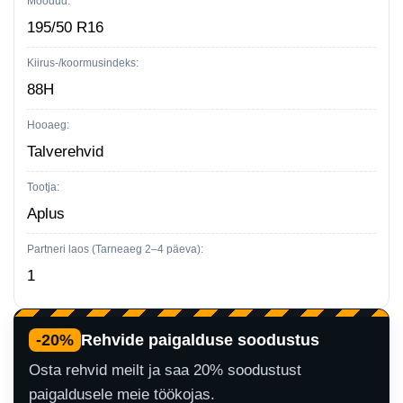
Mõõdud:
195/50 R16
Kiirus-/koormusindeks:
88H
Hooaeg:
Talverehvid
Tootja:
Aplus
Partneri laos (Tarneaeg 2–4 päeva):
1
-20%
Rehvide paigalduse soodustus
Osta rehvid meilt ja saa 20% soodustust
paigaldusele meie töökojas.