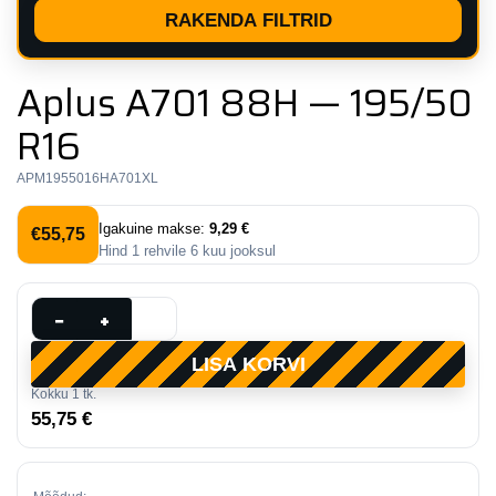
RAKENDA FILTRID
Aplus A701 88H — 195/50
R16
APM1955016HA701XL
Igakuine makse:
9,29 €
€
55,75
Hind
1
rehvile
6
kuu jooksul
Aplus
−
+
A701
LISA KORVI
88H
Kokku
1
tk.
—
55,75 €
195/50
R16
kogus