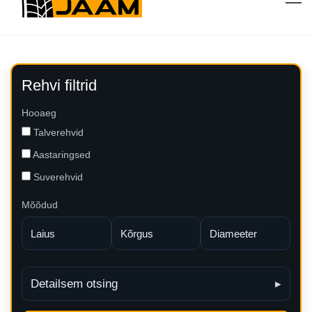
Rehvi filtrid
Hooaeg
Talverehvid
Aastaringsed
Suverehvid
Mõõdud
Detailsem otsing