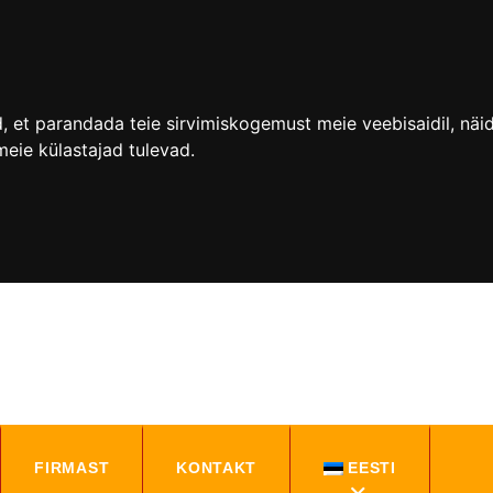
 et parandada teie sirvimiskogemust meie veebisaidil, näidat
meie külastajad tulevad.
FIRMAST
KONTAKT
EESTI