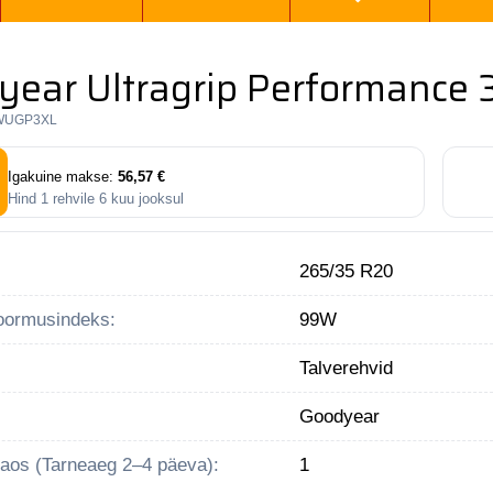
year Ultragrip Performance
WUGP3XL
Igakuine makse:
56,57 €
Hind
1
rehvile
6
kuu jooksul
265/35 R20
koormusindeks:
99W
Talverehvid
Goodyear
 laos (Tarneaeg 2–4 päeva):
1