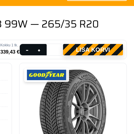
 3 99W — 265/35 R20
Kokku
1
tk.
Goodyear
−
+
LISA KORVI
339,43 €
Ultragrip
Performance
3
99W
—
265/35
R20
kogus