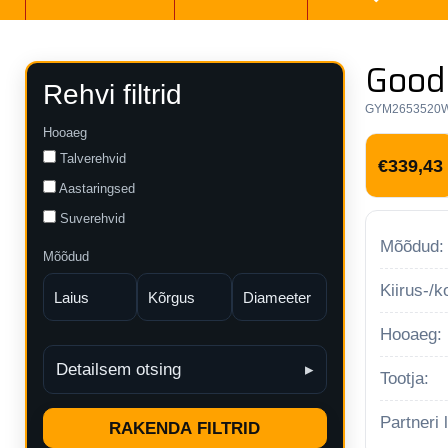
Good
Rehvi filtrid
GYM2653520
Hooaeg
Talverehvid
€
339,43
Aastaringsed
Suverehvid
Mõõdud:
Mõõdud
Kiirus-/
Hooaeg:
Detailsem otsing
Tootja:
Partneri
RAKENDA FILTRID