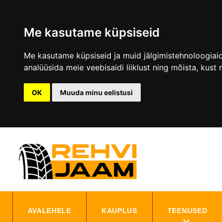
Me kasutame küpsiseid
Me kasutame küpsiseid ja muid jälgimistehnoloogiaid,
analüüsida meie veebisaidi liiklust ning mõista, kust 
OK
Muuda minu eelistusi
AVALEHELE
KAUPLUS
TEENUSED