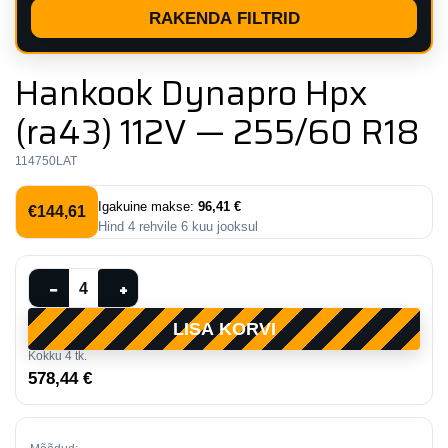
RAKENDA FILTRID
Hankook Dynapro Hpx
(ra43) 112V — 255/60 R18
114750LAT
Igakuine makse:
96,41 €
€
144,61
Hind
4
rehvile
6
kuu jooksul
Hankook
−
+
Dynapro
LISA KORVI
Hpx
Kokku
4
tk.
(ra43)
578,44 €
112V
—
255/60