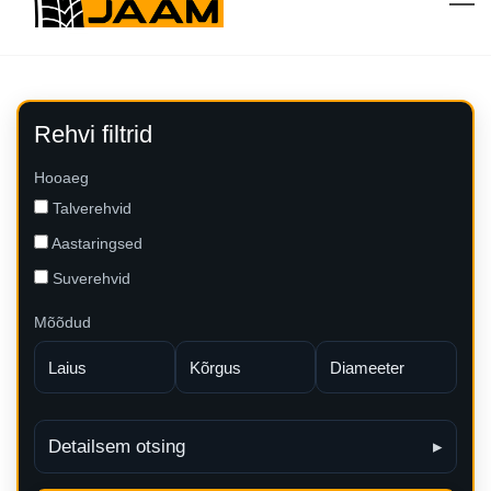
Rehvi filtrid
Hooaeg
Talverehvid
Aastaringsed
Suverehvid
Mõõdud
Detailsem otsing