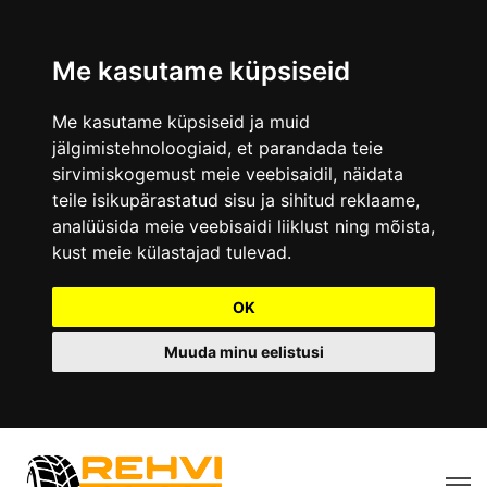
Me kasutame küpsiseid
Me kasutame küpsiseid ja muid
jälgimistehnoloogiaid, et parandada teie
sirvimiskogemust meie veebisaidil, näidata
teile isikupärastatud sisu ja sihitud reklaame,
analüüsida meie veebisaidi liiklust ning mõista,
kust meie külastajad tulevad.
OK
Muuda minu eelistusi