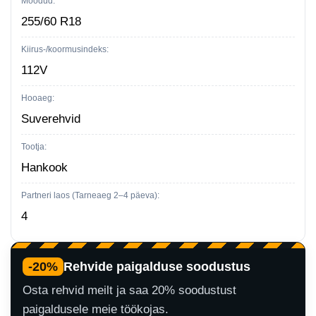
Mõõdud:
R18
255/60 R18
kogus
Kiirus-/koormusindeks:
112V
Hooaeg:
Suverehvid
Tootja:
Hankook
Partneri laos (Tarneaeg 2–4 päeva):
4
-20%
Rehvide paigalduse soodustus
Osta rehvid meilt ja saa 20% soodustust
paigaldusele meie töökojas.