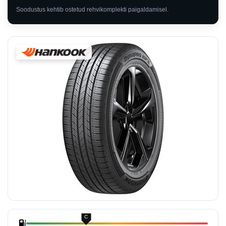
Soodustus kehtib ostetud rehvikomplekti paigaldamisel.
C