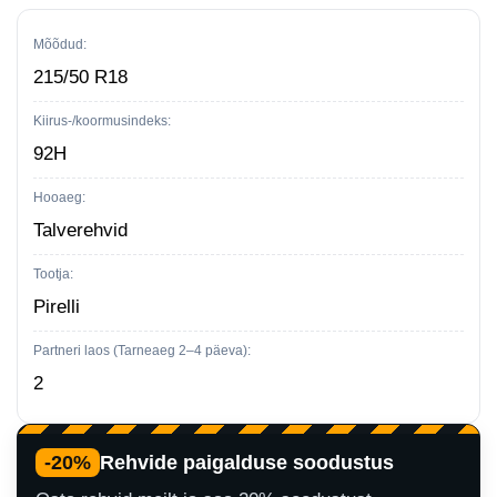
DOT2023
92H
Mõõdud:
—
215/50 R18
215/50
Kiirus-/koormusindeks:
R18
92H
kogus
Hooaeg:
Talverehvid
Tootja:
Pirelli
Partneri laos (Tarneaeg 2–4 päeva):
2
-20%
Rehvide paigalduse soodustus