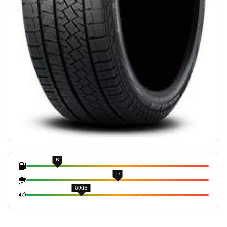
B
D
69dB