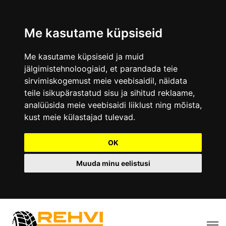
Me kasutame küpsiseid
Me kasutame küpsiseid ja muid
jälgimistehnoloogiaid, et parandada teie
sirvimiskogemust meie veebisaidil, näidata
teile isikupärastatud sisu ja sihitud reklaame,
analüüsida meie veebisaidi liiklust ning mõista,
kust meie külastajad tulevad.
OK
Muuda minu eelistusi