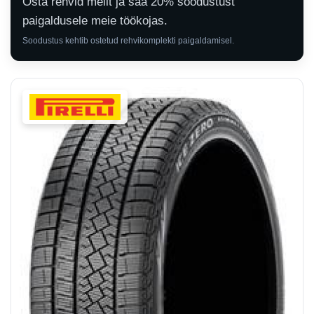
Osta rehvid meilt ja saa 20% soodustust
paigaldusele meie töökojas.
Soodustus kehtib ostetud rehvikomplekti paigaldamisel.