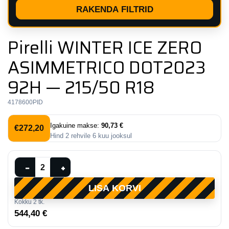
RAKENDA FILTRID
Pirelli WINTER ICE ZERO
ASIMMETRICO DOT2023
92H — 215/50 R18
4178600PID
Igakuine makse:
90,73 €
€
272,20
Hind
2
rehvile
6
kuu jooksul
Pirelli
−
+
WINTER
LISA KORVI
ICE
Kokku
2
tk.
ZERO
544,40 €
ASIMMETRICO