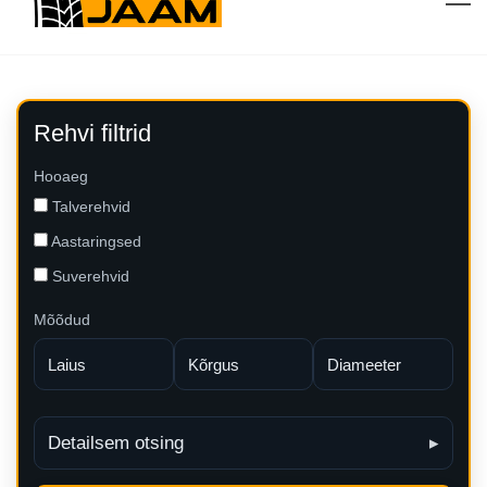
Rehvi filtrid
Hooaeg
Talverehvid
Aastaringsed
Suverehvid
Mõõdud
Detailsem otsing