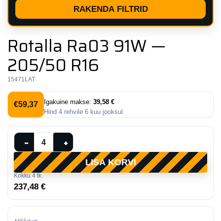
RAKENDA FILTRID
Rotalla Ra03 91W —
205/50 R16
15471LAT
Igakuine makse:
39,58 €
€
59,37
Hind
4
rehvile
6
kuu jooksul
Rotalla
−
+
Ra03
LISA KORVI
91W
Kokku
4
tk.
—
237,48 €
205/50
R16
kogus