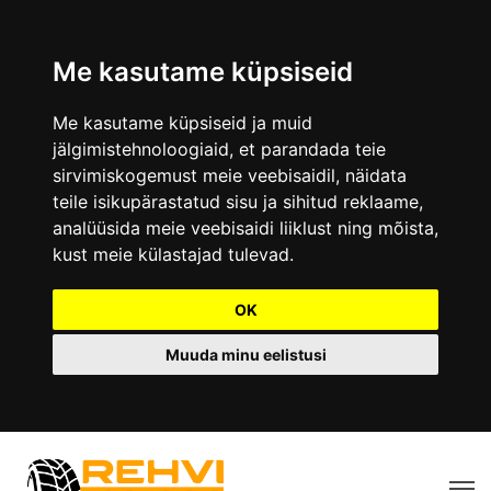
Me kasutame küpsiseid
Me kasutame küpsiseid ja muid
jälgimistehnoloogiaid, et parandada teie
sirvimiskogemust meie veebisaidil, näidata
teile isikupärastatud sisu ja sihitud reklaame,
analüüsida meie veebisaidi liiklust ning mõista,
kust meie külastajad tulevad.
OK
Muuda minu eelistusi