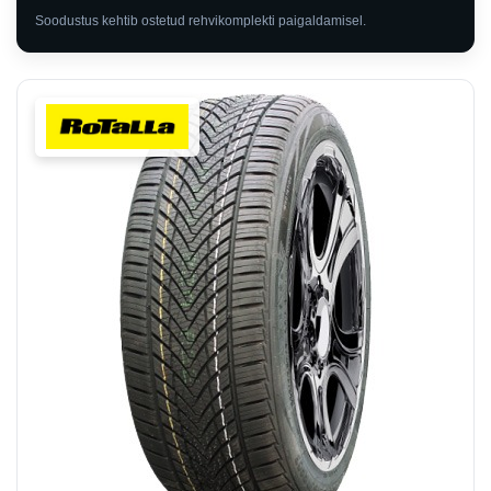
Soodustus kehtib ostetud rehvikomplekti paigaldamisel.