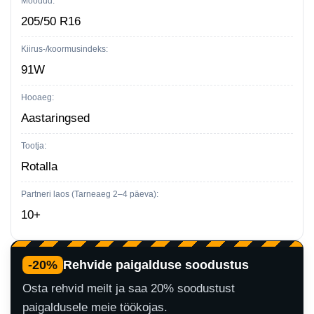
Mõõdud:
205/50 R16
Kiirus-/koormusindeks:
91W
Hooaeg:
Aastaringsed
Tootja:
Rotalla
Partneri laos (Tarneaeg 2–4 päeva):
10+
-20%
Rehvide paigalduse soodustus
Osta rehvid meilt ja saa 20% soodustust
paigaldusele meie töökojas.