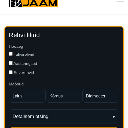
Rehvi filtrid
Hooaeg
Talverehvid
Aastaringsed
Suverehvid
Mõõdud
Detailsem otsing