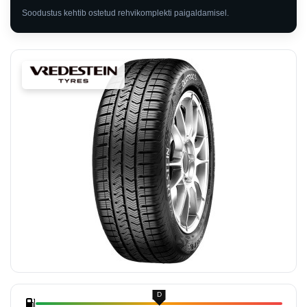
Soodustus kehtib ostetud rehvikomplekti paigaldamisel.
D