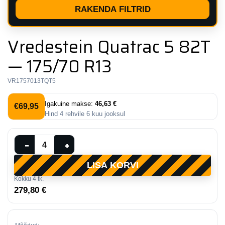
RAKENDA FILTRID
Vredestein Quatrac 5 82T
— 175/70 R13
VR1757013TQT5
Igakuine makse:
46,63 €
€
69,95
Hind
4
rehvile
6
kuu jooksul
Vredestein
−
+
Quatrac
LISA KORVI
5
Kokku
4
tk.
82T
279,80 €
—
175/70
R13