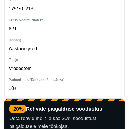
Mõõdud:
kogus
175/70 R13
Kiirus-/koormusindeks:
82T
Hooaeg:
Aastaringsed
Tootja:
Vredestein
Partneri laos (Tarneaeg 2–4 päeva):
10+
-20%
Rehvide paigalduse soodustus
Osta rehvid meilt ja saa 20% soodustust
paigaldusele meie töökojas.