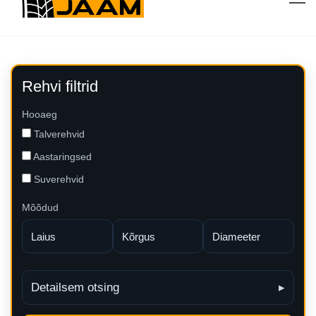
Rehvi filtrid
Hooaeg
Talverehvid
Aastaringsed
Suverehvid
Mõõdud
Detailsem otsing