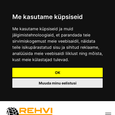
Me kasutame küpsiseid
Me kasutame küpsiseid ja muid
jälgimistehnoloogiaid, et parandada teie
sirvimiskogemust meie veebisaidil, näidata
teile isikupärastatud sisu ja sihitud reklaame,
analüüsida meie veebisaidi liiklust ning mõista,
kust meie külastajad tulevad.
OK
Muuda minu eelistusi